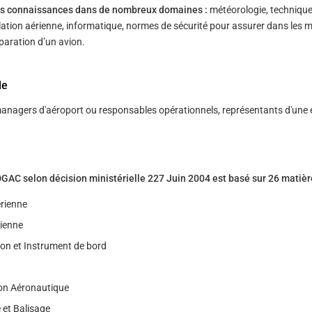
des connaissances dans de nombreux domaines :
météorologie, techniqu
lation aérienne, informatique, normes de sécurité pour assurer dans les m
́paration d’un avion.
le
anagers d'aéroport ou responsables opérationnels, représentants d'une 
C selon décision ministérielle 227 Juin 2004 est basé sur 26 matièr
́rienne
rienne
on et Instrument de bord
on Aéronautique
 et Balisage