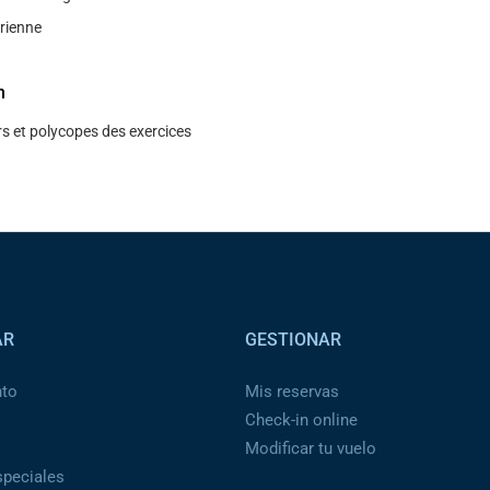
́rienne
n
s et polycopes des exercices
AR
GESTIONAR
nto
Mis reservas
Check-in online
Modificar tu vuelo
peciales