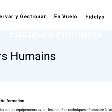
Pasar
al
ervar y Gestionar
En Vuelo
contenido
Fidelys
NODE
FACTEURS HUMAINS
principal
Facteurs Humains
rs Humains
ette formation
t sur les équipements avion, les données techniques nécessaire à l'a