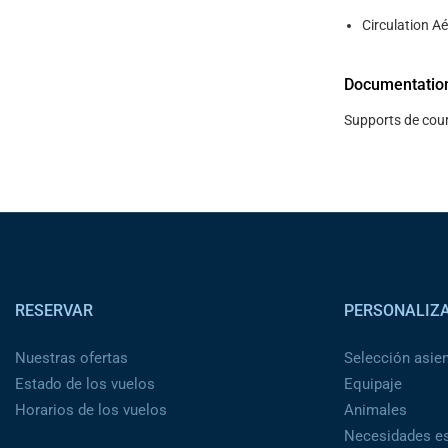
Circulation Ae
Documentatio
Supports de cour
Pied de page
RESERVAR
PERSONALIZ
Nuestras ofertas
Selección asie
Estado de los vuelos
Equipaje
Horarios de los vuelos
Animales
Necesidades es