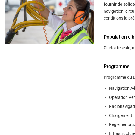
help
fournir de soli
you
navigate
navigation, circu
and
conditions la pre
interact
with
the
content.
Population cib
Chefs d'escale, m
Programme
Programme du DGA
Navigation Ae
Opération Aé
Radionavigati
Chargement
Réglementati
Infrastructure