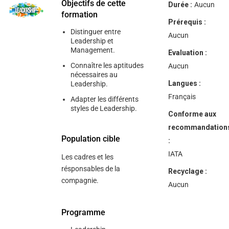
help
Objectifs de cette
Durée :
Aucun
you
formation
navigate
Prérequis :
and
Distinguer entre
interact
Aucun
Leadership et
with
Management.
the
Evaluation :
content.
Connaître les aptitudes
Aucun
nécessaires au
Langues :
Leadership.
Français
Adapter les différents
styles de Leadership.
Conforme aux
recommandation
Population cible
:
IATA
Les cadres et les
résponsables de la
Recyclage :
compagnie.
Aucun
Programme