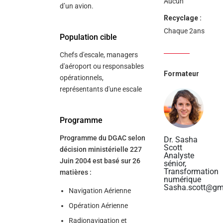
Aucun
d’un avion.
Recyclage :
Chaque 2ans
Population cible
Chefs d'escale, managers
d'aéroport ou responsables
Formateur
opérationnels,
représentants d'une escale
Programme
Programme du DGAC selon
Dr. Sasha
Scott
décision ministérielle 227
Analyste
Juin 2004 est basé sur 26
sénior,
Transformation
matières :
numérique
Sasha.scott@gm
Navigation Aérienne
Opération Aérienne
Radionavigation et