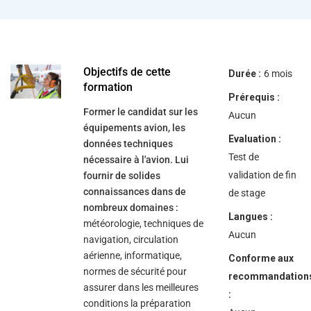
help
you
navigate
and
interact
with
the
Objectifs de cette
Durée :
6 mois
content.
formation
Prérequis :
Former le candidat sur les
Aucun
équipements avion, les
Evaluation :
données techniques
Test de
nécessaire à l'avion. Lui
validation de fin
fournir de solides
connaissances dans de
de stage
nombreux domaines :
Langues :
météorologie, techniques de
Aucun
navigation, circulation
aérienne, informatique,
Conforme aux
normes de sécurité pour
recommandation
assurer dans les meilleures
:
conditions la préparation