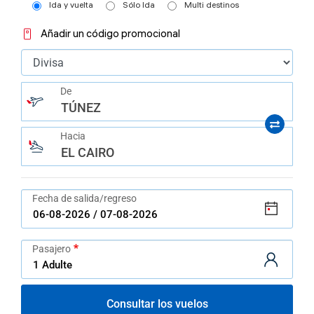
help
Ida y vuelta
Sólo Ida
Multi destinos
you
navigate
Añadir un código promocional
and
interact
with
the
content.
De
TÚNEZ
Hacia
EL CAIRO
Fecha de salida/regreso
Pasajero
Consultar los vuelos