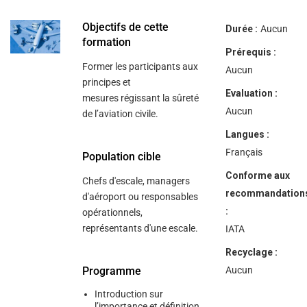
help
you
navigate
Objectifs de cette
Durée :
Aucun
and
formation
interact
Prérequis :
with
Former les participants aux
the
Aucun
content.
principes et
Evaluation :
mesures régissant la sûreté
Aucun
de l’aviation civile.
Langues :
Français
Population cible
Conforme aux
Chefs d'escale, managers
recommandation
d'aéroport ou responsables
:
opérationnels,
représentants d'une escale.
IATA
Recyclage :
Programme
Aucun
Introduction sur
l’importance et définition