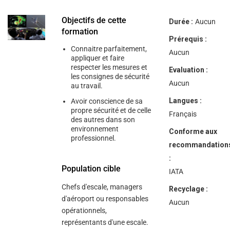
help
you
navigate
Objectifs de cette
Durée :
Aucun
and
formation
interact
Prérequis :
with
Connaitre parfaitement,
the
Aucun
appliquer et faire
content.
respecter les mesures et
Evaluation :
les consignes de sécurité
Aucun
au travail.
Langues :
Avoir conscience de sa
propre sécurité et de celle
Français
des autres dans son
environnement
Conforme aux
professionnel.
recommandation
:
Population cible
IATA
Chefs d'escale, managers
Recyclage :
d'aéroport ou responsables
Aucun
opérationnels,
représentants d'une escale.