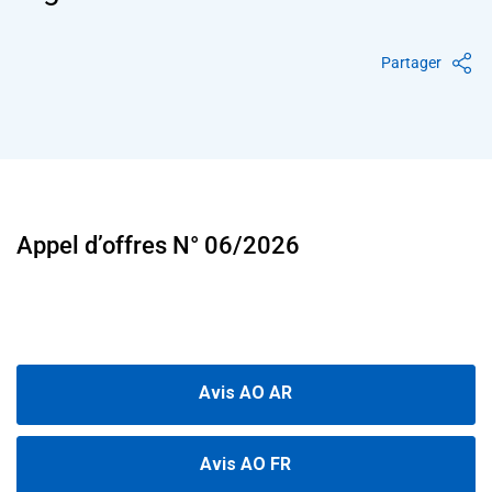
help
you
navigate
and
Partager
interact
with
the
content.
Appel d’offres N°
06/2026
Avis AO AR
Avis AO FR