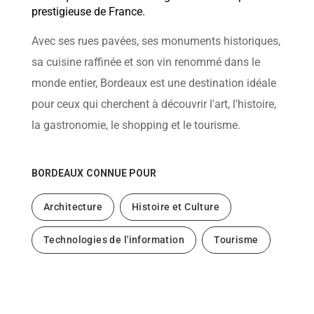
help
prestigieuse de France.
you
navigate
and
Avec ses rues pavées, ses monuments historiques,
interact
with
sa cuisine raffinée et son vin renommé dans le
the
content.
monde entier, Bordeaux est une destination idéale
pour ceux qui cherchent à découvrir l'art, l'histoire,
la gastronomie, le shopping et le tourisme.
BORDEAUX
CONNUE POUR
Architecture
Histoire et Culture
Technologies de l'information
Tourisme