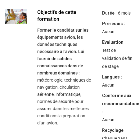
help
you
navigate
Objectifs de cette
Durée :
6 mois
and
formation
interact
Prérequis :
with
Former le candidat sur les
the
Aucun
content.
équipements avion, les
Evaluation :
données techniques
Test de
nécessaire à l'avion. Lui
validation de fin
fournir de solides
connaissances dans de
de stage
nombreux domaines :
Langues :
météorologie, techniques de
Aucun
navigation, circulation
aérienne, informatique,
Conforme aux
normes de sécurité pour
recommandation
assurer dans les meilleures
:
conditions la préparation
Aucun
d’un avion.
Recyclage :
Chaque 2ans