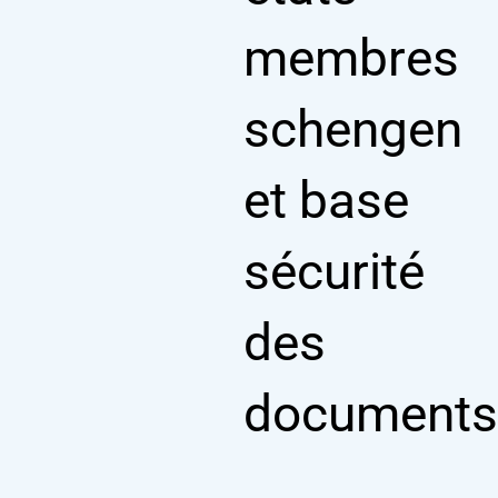
help
you
membres
navigate
and
interact
with
schengen
the
content.
et base
sécurité
des
document