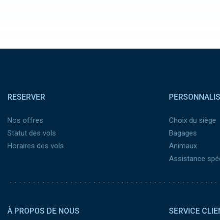
Pied de page
RESERVER
PERSONNALI
Nos offres
Choix du siège
Statut des vols
Bagages
Horaires des vols
Animaux
Assistance spéc
Pied de page 2
À PROPOS DE NOUS
SERVICE CLIE