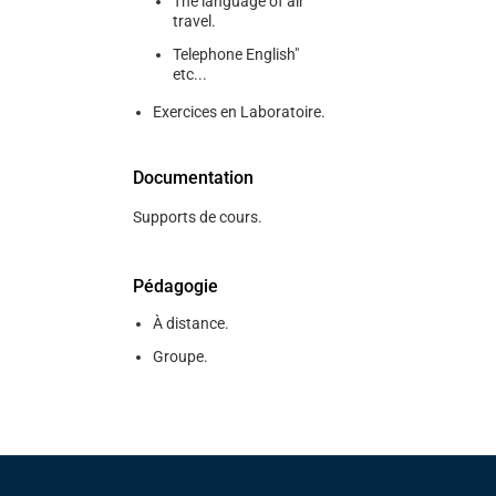
The language of air
travel.
Telephone English"
etc...
Exercices en Laboratoire.
Documentation
Supports de cours.
Pédagogie
À distance.
Groupe.
Pied de page