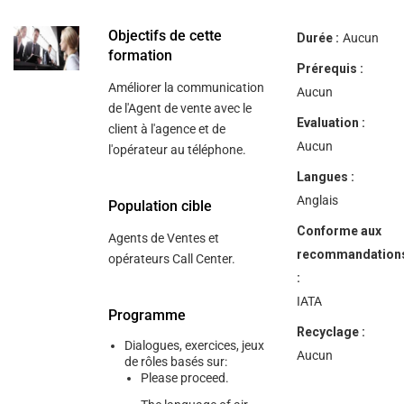
help
you
navigate
Objectifs de cette
Durée :
Aucun
and
formation
interact
Prérequis :
with
Améliorer la communication
the
Aucun
content.
de l'Agent de vente avec le
Evaluation :
client à l'agence et de
Aucun
l'opérateur au téléphone.
Langues :
Anglais
Population cible
Conforme aux
Agents de Ventes et
recommandation
opérateurs Call Center.
:
IATA
Programme
Recyclage :
Dialogues, exercices, jeux
Aucun
de rôles basés sur:
Please proceed.