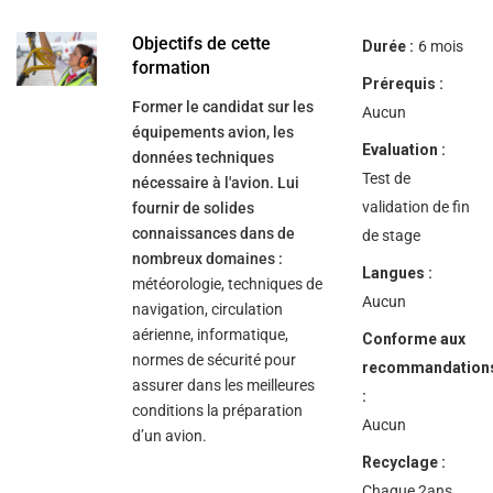
help
you
navigate
Objectifs de cette
Durée :
6 mois
and
formation
interact
Prérequis :
with
Former le candidat sur les
the
Aucun
content.
équipements avion, les
Evaluation :
données techniques
Test de
nécessaire à l'avion. Lui
validation de fin
fournir de solides
connaissances dans de
de stage
nombreux domaines :
Langues :
météorologie, techniques de
Aucun
navigation, circulation
aérienne, informatique,
Conforme aux
normes de sécurité pour
recommandation
assurer dans les meilleures
:
conditions la préparation
Aucun
d’un avion.
Recyclage :
Chaque 2ans