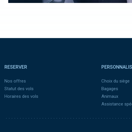
Pied de page
RESERVER
PERSONNALI
Nos offres
Choix du siège
Statut des vols
Bagages
Horaires des vols
Animaux
Assistance spéc
Pied de page 2