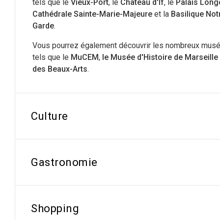
tels que le
Vieux-Port
, le
Château d'If
, le
Palais Lon
Cathédrale Sainte-Marie-Majeure
et la
Basilique Not
Garde
.
Vous pourrez également découvrir les nombreux musées
tels que le
MuCEM
,
le Musée d'Histoire de Marseille
des Beaux-Arts
.
Culture
Gastronomie
Shopping