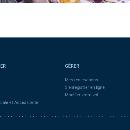
SER
GÉRER
Mes réservations
S'enregistrer en ligne
Modifier votre vol
iale et Accessibilité