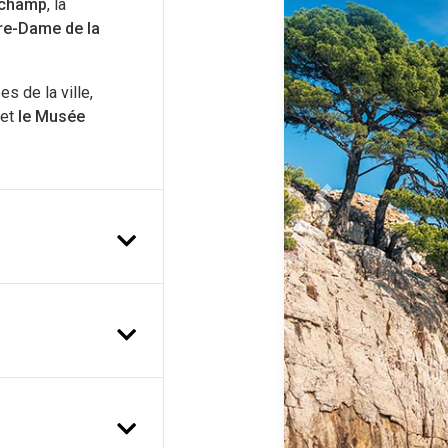
gchamp
, la
re-Dame de la
 de la ville,
et
le Musée