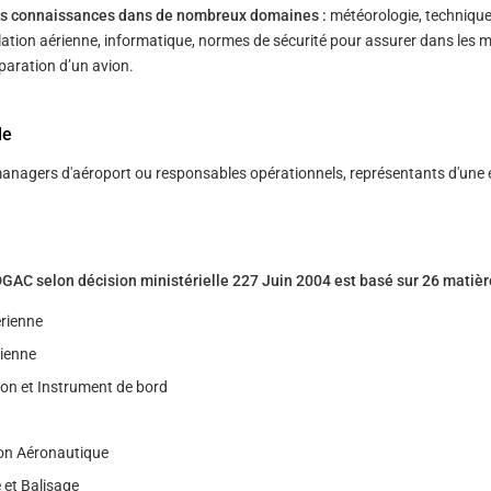
des connaissances dans de nombreux domaines :
météorologie, techniqu
lation aérienne, informatique, normes de sécurité pour assurer dans les m
́paration d’un avion.
le
anagers d'aéroport ou responsables opérationnels, représentants d'une 
C selon décision ministérielle 227 Juin 2004 est basé sur 26 matièr
́rienne
rienne
on et Instrument de bord
on Aéronautique
 et Balisage