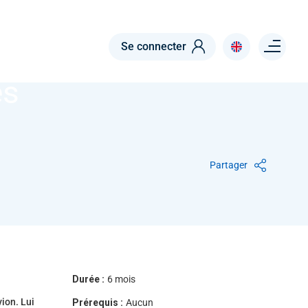
Menu right
Se connecter
es
Partager
Durée :
6 mois
vion. Lui
Prérequis :
Aucun