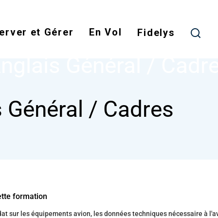
Aller
au
erver et Gérer
En Vol
contenu
Fidelys
NODE
ANGLAIS GÉNÉRAL / CADRES
principal
nglais Général / Cadr
 Général / Cadres
ette formation
t sur les équipements avion, les données techniques nécessaire à l'a