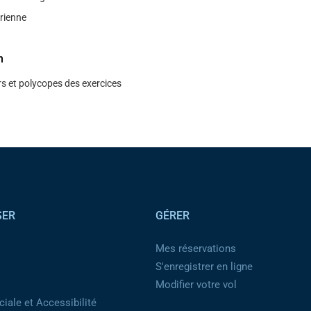
́rienne
n
s et polycopes des exercices
SER
GÉRER
Mes réservations
S'enregistrer en ligne
Modifier votre vol
iale et Accessibilité