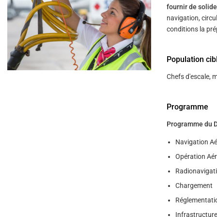
help
fournir de soli
you
navigate
navigation, circu
and
conditions la pre
interact
with
the
content.
Population cib
Chefs d'escale, m
Programme
Programme du DGA
Navigation Ae
Opération Aé
Radionavigati
Chargement
Réglementati
Infrastructure