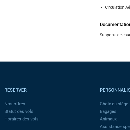
Circulation Ae
Documentatio
Supports de cour
Pied de page
RESERVER
PERSONNALI
Nos offres
Choix du siège
Statut des vols
Bagages
Horaires des vols
Animaux
Assistance spéc