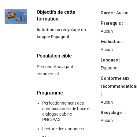
help
you
navigate
Objectifs de cette
Durée :
Aucun
and
formation
interact
Prérequis :
with
Initiation ou recyclage en
the
Aucun
content.
langue Espagnol.
Evaluation :
Aucun
Population cible
Langues :
Personnel navigant
Espagnol
commercial.
Conforme aux
recommandation
Programme
:
Aucun
Perfectionnement des
connaissances de base et
Recyclage :
dialogue cabine
PNC/PAX.
Aucun
Lecture des annonces.