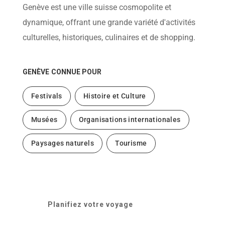
help
Genève est une ville suisse cosmopolite et
you
navigate
dynamique, offrant une grande variété d'activités
and
interact
culturelles, historiques, culinaires et de shopping.
with
the
content.
GENÈVE
CONNUE POUR
Festivals
Histoire et Culture
Musées
Organisations internationales
Paysages naturels
Tourisme
Planifiez votre voyage