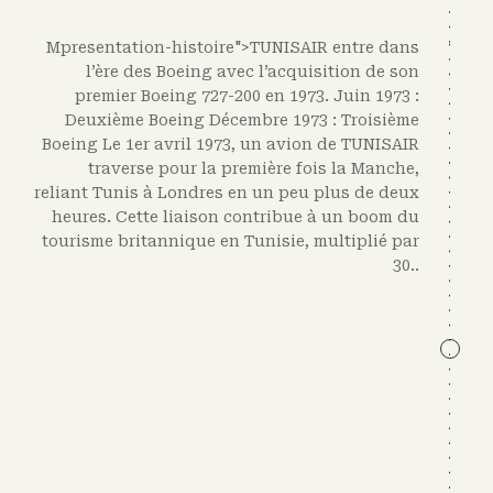
Mpresentation-histoire">TUNISAIR entre dans
l’ère des Boeing avec l’acquisition de son
premier Boeing 727-200 en 1973. Juin 1973 :
Deuxième Boeing Décembre 1973 : Troisième
Boeing Le 1er avril 1973, un avion de TUNISAIR
traverse pour la première fois la Manche,
reliant Tunis à Londres en un peu plus de deux
heures. Cette liaison contribue à un boom du
tourisme britannique en Tunisie, multiplié par
30.
.
Un nouveau siège social pour une
compagnie en pleine croissance
En août 1973, TUNISAIR installe son siège au
113 avenue de la Liberté, à Tunis. Ce