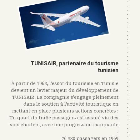
help
you
navigate
and
interact
with
the
content.
TUNISAIR, partenaire du tourisme
tunisien
À partir de 1968, l'essor du tourisme en Tunisie
devient un levier majeur du développement de
TUNISAIR. La compagnie s’engage pleinement
dans le soutien à l’activité touristique en
mettant en place plusieurs actions concrètes :
Un quart du trafic passagers est assuré via des
vols charters, avec une progression marquante
:
76 330 passagers en 1969