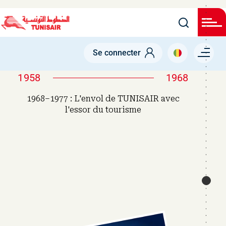
Welcome
Skip
to
All
to
in
main
One
Accessibility
content
Menu right
screen
Se connecter
reader.
To
start
1958
1968
the
All
1968–1977 : L'envol de TUNISAIR avec
in
One
l'essor du tourisme
Accessibility
screen
reader,
press
"Ctrl
+
/".
This
shortcut
activates
the
screen
reader
to