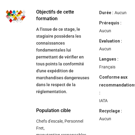
help
you
navigate
Objectifs de cette
Durée :
Aucun
and
formation
interact
Prérequis :
with
A l'issue de ce stage, le
the
Aucun
content.
stagiaire possèdera les
Evaluation :
connaissances
Aucun
fondamentales lui
permettant de vérifier en
Langues :
tous points la conformité
Français
d'une expédition de
Conforme aux
marchandises dangereuses
dans le respect de la
recommandation
réglementation.
:
IATA
Population cible
Recyclage :
Aucun
Chefs d'escale, Personnel
Fret,