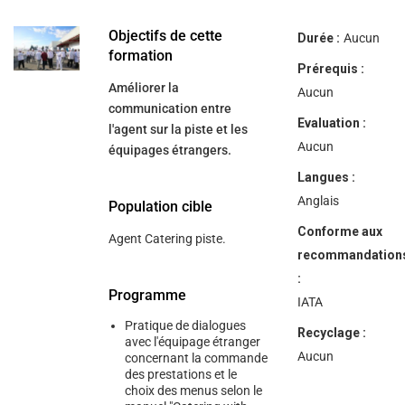
help
you
navigate
Objectifs de cette
Durée :
Aucun
and
formation
interact
Prérequis :
with
Améliorer la
the
Aucun
content.
communication entre
Evaluation :
l'agent sur la piste et les
Aucun
équipages étrangers.
Langues :
Anglais
Population cible
Conforme aux
Agent Catering piste.
recommandation
:
Programme
IATA
Pratique de dialogues
Recyclage :
avec l'équipage étranger
Aucun
concernant la commande
des prestations et le
choix des menus selon le