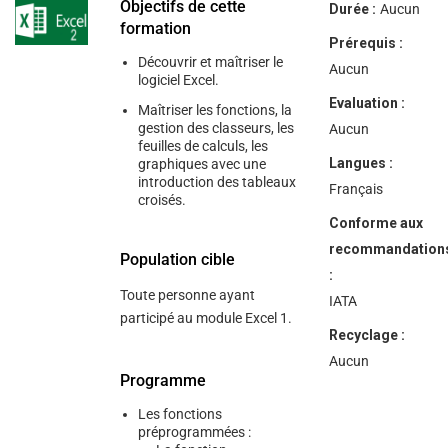
help
Objectifs de cette
Durée :
Aucun
you
formation
navigate
Prérequis :
and
Découvrir et maîtriser le
interact
Aucun
logiciel Excel.
with
the
Evaluation :
Maîtriser les fonctions, la
content.
gestion des classeurs, les
Aucun
feuilles de calculs, les
Langues :
graphiques avec une
introduction des tableaux
Français
croisés.
Conforme aux
recommandation
Population cible
:
Toute personne ayant
IATA
participé au module Excel 1.
Recyclage :
Aucun
Programme
Les fonctions
préprogrammées :