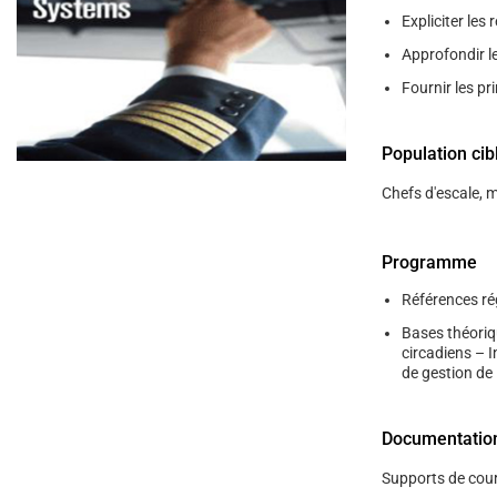
help
Expliciter les
you
navigate
Approfondir l
and
interact
Fournir les pri
with
the
content.
Population cib
Chefs d'escale, 
Programme
Références ré
Bases théoriq
circadiens – I
de gestion de 
Documentatio
Supports de cour