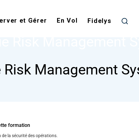
Skip
to
erver et Gérer
En Vol
main
Fidelys
NODE
FATIGUE RISK MANAGEMENT SYSTEM
content
ue Risk Management 
e Risk Management S
ette formation
 de la sécurité des opérations.