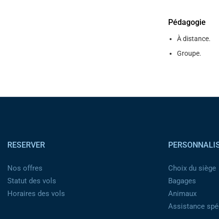
Pédagogie
À distance.
Groupe.
Pied de page
RESERVER
PERSONNALI
Nos offres
Choix du siège
Statut des vols
Bagages
Horaires des vols
Animaux
Assistance spéc