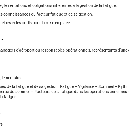
 réglementations et obligations inhérentes à la gestion de la fatigue.
es connaissances du facteur fatigue et de sa gestion.
ncipes et les outils pour la mise en place.
le
managers d'aéroport ou responsables opérationnels, représentants d'une 
glementaires.
ues de la fatigue et de sa gestion : Fatigue – Vigilance – Sommeil – Ryth
nertie du sommeil – Facteurs de la fatigue dans les opérations aériennes 
la fatigue.
n
s.