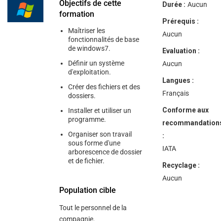
help
Objectifs de cette
Durée :
Aucun
you
formation
navigate
Prérequis :
and
Maîtriser les
interact
Aucun
fonctionnalités de base
with
de windows7.
the
Evaluation :
content.
Définir un système
Aucun
d'exploitation.
Langues :
Créer des fichiers et des
Français
dossiers.
Conforme aux
Installer et utiliser un
programme.
recommandation
Organiser son travail
:
sous forme d'une
IATA
arborescence de dossier
et de fichier.
Recyclage :
Aucun
Population cible
Tout le personnel de la
compagnie.