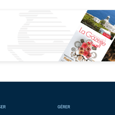
SER
GÉRER