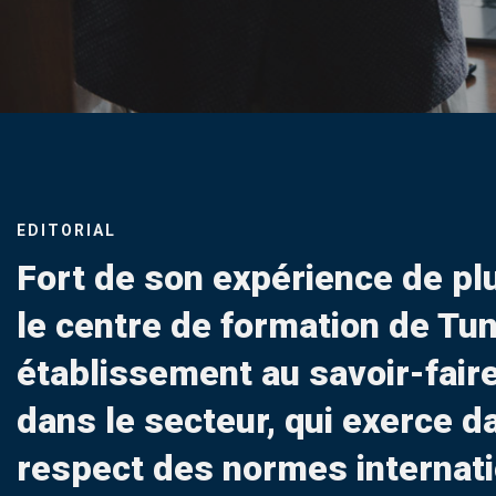
help
you
navigate
and
interact
with
the
content.
EDITORIAL
Fort de son expérience de pl
le centre de formation de Tun
établissement au savoir-fair
dans le secteur, qui exerce da
respect des normes internati