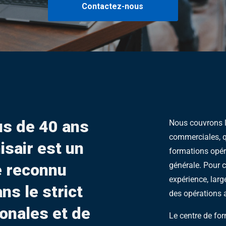
Contactez-nous
us de 40 ans
Nous couvrons l’
commerciales, qu
isair est un
formations opé
e reconnu
générale. Pour
expérience, lar
ns le strict
des opérations 
onales et de
Le centre de for