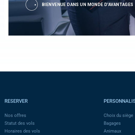
BIENVENUE DANS UN MONDE D'AVANTAGES
Pied de page
RESERVER
PERSONNALI
Nos offres
Choix du siège
Statut des vols
Bagages
Horaires des vols
Animaux