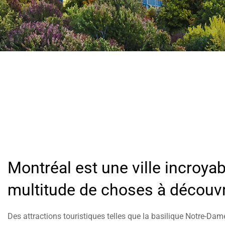
help
you
navigate
and
interact
with
the
content.
Montréal est une ville incroya
multitude de choses à découvri
Des attractions touristiques telles que la basilique Notre-Dame