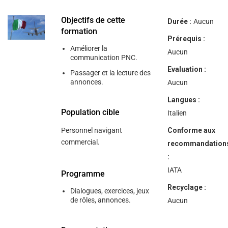
help
you
navigate
Objectifs de cette
Durée :
Aucun
and
formation
interact
Prérequis :
with
Améliorer la
the
Aucun
communication PNC.
content.
Evaluation :
Passager et la lecture des
annonces.
Aucun
Langues :
Population cible
Italien
Personnel navigant
Conforme aux
commercial.
recommandation
:
IATA
Programme
Recyclage :
Dialogues, exercices, jeux
de rôles, annonces.
Aucun