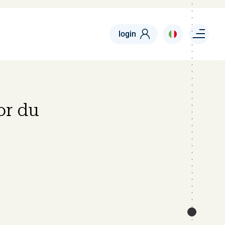
Menu right
login
or du