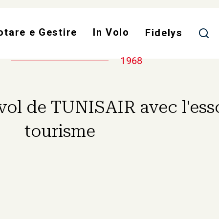
Salta
al
otare e Gestire
In Volo
contenuto
Fidelys
principale
1968
vol de TUNISAIR avec l'ess
tourisme