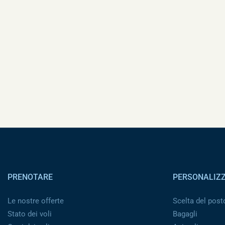
Pied de page
PRENOTARE
PERSONALIZ
Le nostre offerte
Scelta del post
Stato dei voli
Bagagli