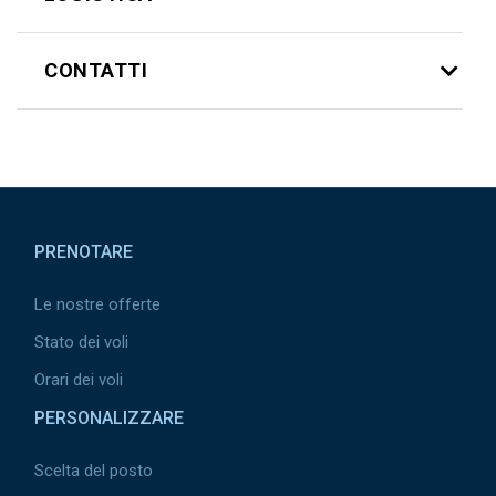
CONTATTI
Pied de page
PRENOTARE
Le nostre offerte
Stato dei voli
Orari dei voli
PERSONALIZZARE
Scelta del posto