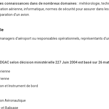
ides connaissances dans de nombreux domaines :
météorologie, tech
lation aérienne, informatique, normes de sécurité pour assurer dans le
́paration d’un avion.
le
managers d'aéroport ou responsables opérationnels, représentants d'u
C selon décision ministérielle 227 Juin 2004 est basé sur 26 mati
́rienne
́rienne
on et Instrument de bord
on Aéronautique
e et Balisage