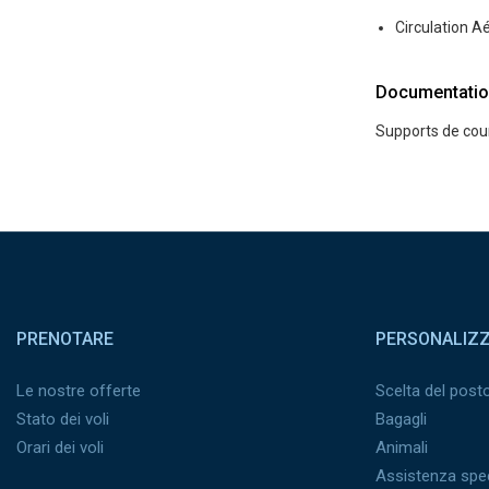
Circulation Ae
Documentatio
Supports de cour
Pied de page
PRENOTARE
PERSONALIZ
Le nostre offerte
Scelta del post
Stato dei voli
Bagagli
Orari dei voli
Animali
Assistenza spec