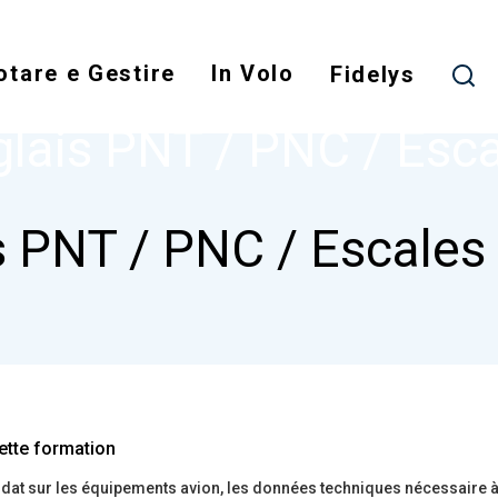
Salta
al
otare e Gestire
In Volo
contenuto
Fidelys
NODE
ANGLAIS PNT / PNC / ESCALES
principale
lais PNT / PNC / Esc
s PNT / PNC / Escales
ette formation
at sur les équipements avion, les données techniques nécessaire à 