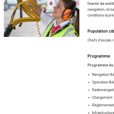
fournir de sol
navigation, circu
conditions la pre
Population cib
Chefs d'escale, 
Programme
Programme du DGA
Navigation Ae
Opération Ae
Radionavigati
Chargement
Réglementati
Infrastructur