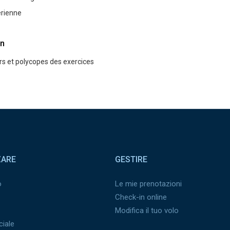
́rienne
n
s et polycopes des exercices
ZARE
GESTIRE
o
Le mie prenotazioni
Check-in online
Modifica il tuo volo
iale