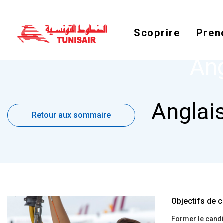
Scoprire
Pren
Ang
Retour
Anglai
aux
Retour aux sommaire
sommaire
Objectifs de c
Former le candid