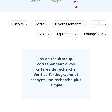
- اختر -
Images
Vidéos
/"
Thi
shortcu
- اختر -
Divertissements
Flotte
Histoire
activate
Vols
Équipages
Lounge VIP
th
scree
reade
t
hel
Pas de résultats qui
yo
correspondent à vos
critères de recherche
navigat
Vérifiez l’orthographe et
an
essayez une recherche plus
interac
simple.
wit
th
content