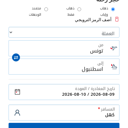
ذهاب
ذهاب
متعدد
/"
وإياب
فقط
الوجهات
Thi
أضف الرمز الترويجي
shortcu
activate
th
من
scree
تونس
reade
t
إلى
hel
اسطنبول
yo
navigat
an
تاريخ المغادرة / العودة
interac
wit
th
المسافر
content