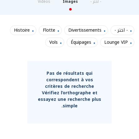
- اختر -
Images
Vidéos
/"
Thi
shortcu
- اختر -
Divertissements
Flotte
Histoire
activate
Vols
Équipages
Lounge VIP
th
scree
reade
t
hel
Pas de résultats qui
yo
correspondent à vos
critères de recherche
navigat
Vérifiez l’orthographe et
an
essayez une recherche plus
interac
simple.
wit
th
content