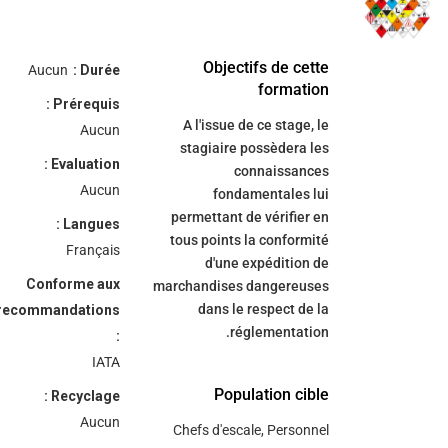
/"
Thi
Objectifs de cette
Aucun
Durée :
shortcu
formation
Prérequis :
activate
A l'issue de ce stage, le
Aucun
th
stagiaire possèdera les
scree
Evaluation :
connaissances
reade
Aucun
fondamentales lui
t
permettant de vérifier en
Langues :
hel
tous points la conformité
Français
yo
d'une expédition de
navigat
Conforme aux
marchandises dangereuses
an
dans le respect de la
recommandations
interac
réglementation.
:
wit
IATA
th
Population cible
content
Recyclage :
Aucun
Chefs d'escale, Personnel