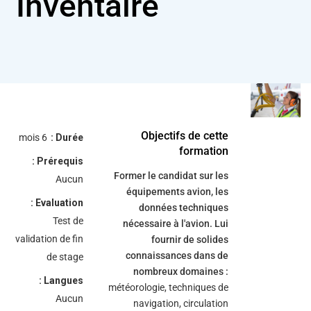
Inventaire
/"
Thi
shortcu
activate
th
scree
reade
Objectifs de cette
6 mois
Durée :
t
formation
hel
Prérequis :
yo
Former le candidat sur les
Aucun
navigat
équipements avion, les
Evaluation :
données techniques
an
Test de
nécessaire à l'avion. Lui
interac
validation de fin
fournir de solides
wit
connaissances dans de
de stage
th
nombreux domaines :
content
Langues :
météorologie, techniques de
Aucun
navigation, circulation