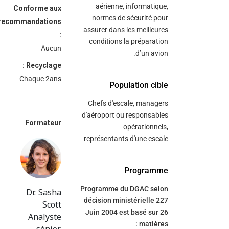
aérienne, informatique,
Conforme aux
normes de sécurité pour
recommandations
assurer dans les meilleures
:
conditions la préparation
Aucun
d’un avion.
Recyclage :
Chaque 2ans
Population cible
Chefs d'escale, managers
d'aéroport ou responsables
Formateur
opérationnels,
représentants d'une escale
Programme
Dr. Sasha
Programme du DGAC selon
décision ministérielle 227
Scott
Juin 2004 est basé sur 26
Analyste
matières :