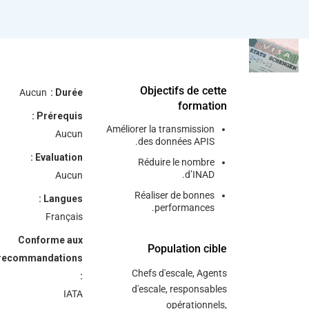
Objectifs de cette
Aucun
Durée :
formation
Prérequis :
Améliorer la transmission
Aucun
des données APIS.
Evaluation :
Réduire le nombre
d’INAD.
Aucun
Réaliser de bonnes
Langues :
performances.
Français
Conforme aux
Population cible
recommandations
Chefs d'escale, Agents
:
d'escale, responsables
IATA
opérationnels,