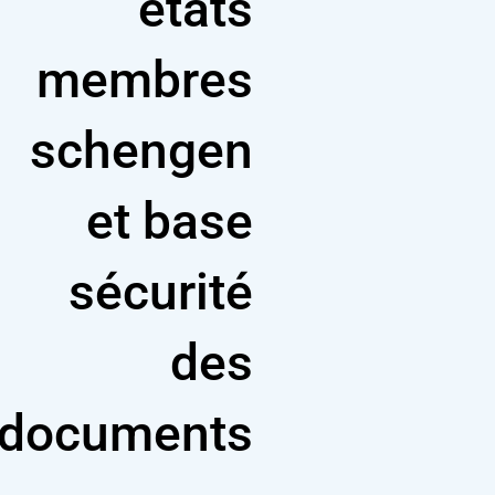
états
/"
membres
Thi
shortcu
activate
schengen
th
scree
reade
et base
t
hel
sécurité
yo
navigat
an
des
interac
wit
th
documents
content