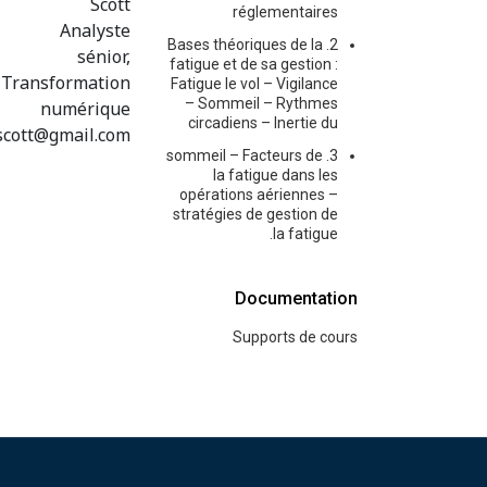
Scott
réglementaires
Analyste
2. Bases théoriques de la
sénior,
fatigue et de sa gestion :
Transformation
Fatigue le vol – Vigilance
numérique
– Sommeil – Rythmes
circadiens – Inertie du
scott@gmail.com
3. sommeil – Facteurs de
la fatigue dans les
opérations aériennes –
stratégies de gestion de
la fatigue.
Documentation
Supports de cours
Pied de page