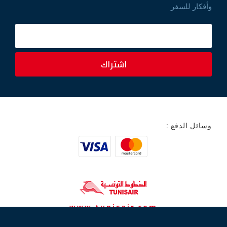
وأفكار للسفر
اشتراك
وسائل الدفع :
www.tunisair.com