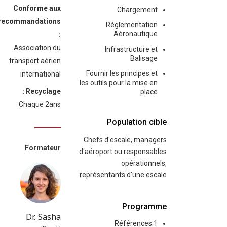
Conforme aux
Chargement
recommandations
Réglementation
Aéronautique
:
Association du
Infrastructure et
Balisage
transport aérien
Fournir les principes et
international
les outils pour la mise en
Recyclage :
place
Chaque 2ans
Population cible
Chefs d'escale, managers
Formateur
d'aéroport ou responsables
opérationnels,
représentants d'une escale
Programme
Dr. Sasha
1.Références