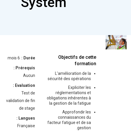
System
Objectifs de cette
6 mois
Durée :
formation
Prérequis :
L’amélioration de la
Aucun
sécurité des opérations
Evaluation :
Expliciter les
réglementations et
Test de
obligations inhérentes à
validation de fin
la gestion de la fatigue
de stage
Approfondir les
connaissances du
Langues :
facteur fatigue et de sa
Française
gestion.