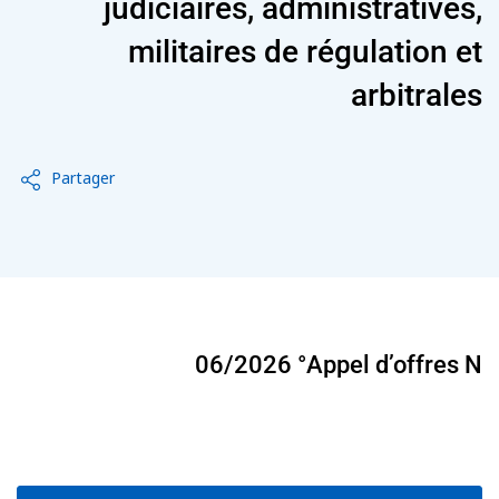
judiciaires, administratives,
/"
militaires de régulation et
Thi
arbitrales
shortcu
activate
th
Partager
scree
reade
t
hel
yo
navigat
an
06/2026
Appel d’offres N°
interac
wit
th
content