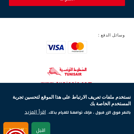
وسائل الدفع :
www.tunisair.com
نستخدم ملفات تعريف الارتباط على هذا الموقع لتحسين تجربة
حقوق النشر © 2023 الخطوط التونسية. جميع الحقوق
المستخدم الخاصة بك
محفوظة
الشروط العامّة للنقل
الشروط العامّة للبيع
اقرأ المزيد
بالنقر فوق الزر قبول ، فإنك توافقنا للقيام بذلك.
اتصل بنا
حماية بياناتك الشخصية
اقبل
لا شكرا.