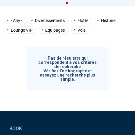
help
you
navigate
and
- Any -
Divertissements
Flotte
Histoire
interact
with
Lounge VIP
Équipages
Vols
the
content.
Pas de résultats qui
correspondent à vos critères
de recherche
Vérifiez l’orthographe et
essayez une recherche plus
simple.
Pied de page
BOOK