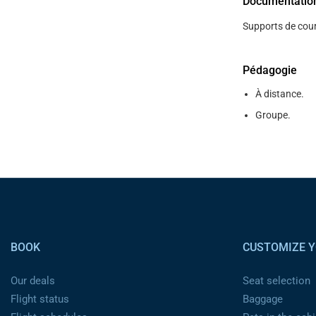
Documentatio
Supports de cour
Pédagogie
À distance.
Groupe.
Pied de page
BOOK
CUSTOMIZE Y
Our deals
Seat selection
Flight status
Baggage