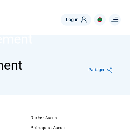
Menu right
Log in
ement
ment
Partager
Durée :
Aucun
Prérequis :
Aucun