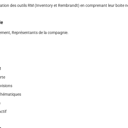
ilisation des outils RM (Inventory et Rembrandt) en comprenant leur boite n
le
ent, Représentants de la compagnie.
M
rte
visions
athématiques
n
ctif