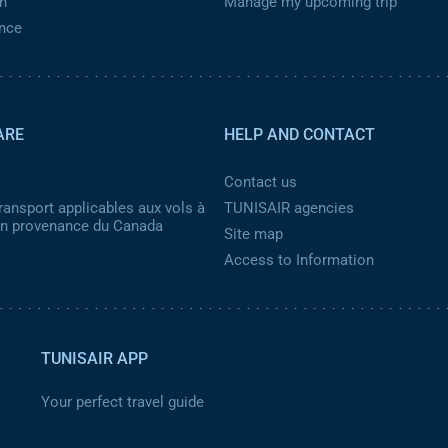
n
Manage my upcoming trip
ance
ARE
HELP AND CONTACT
Contact us
ransport applicables aux vols à
TUNISAIR agencies
 en provenance du Canada
Site map
Access to Information
TUNISAIR APP
Your perfect travel guide