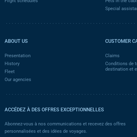
Flight schedules
Pets in the cabi
Special assist
Pied de page 2
ABOUT US
CUSTOMER C
Presentation
Claims
History
Conditions de t
destination et
Fleet
Our agencies
ACCÉDEZ À DES OFFRES EXCEPTIONNELLES
Abonnez-vous à nos communications et recevez des offres
personnalisées et des idées de voyages.