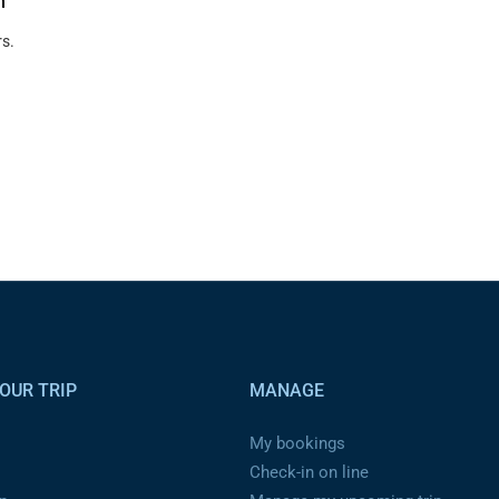
n
s.
OUR TRIP
MANAGE
My bookings
Check-in on line