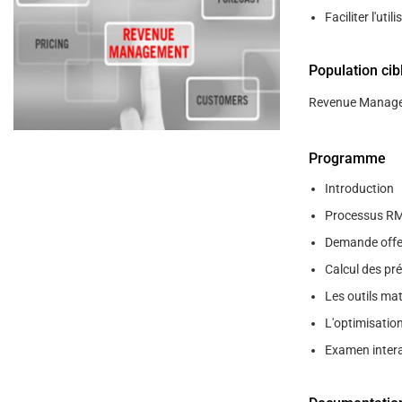
help
Faciliter l'ut
you
navigate
and
interact
Population cib
with
the
Revenue Managem
content.
Programme
Introduction
Processus R
Demande offe
Calcul des pré
Les outils m
L'optimisatio
Examen intera