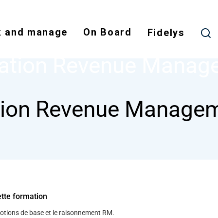
Skip
to
 and manage
On Board
main
Fidelys
NODE
FORMATION REVENUE MANAGEMENT
content
ation Revenue Manag
ion Revenue Manage
ette formation
notions de base et le raisonnement RM.