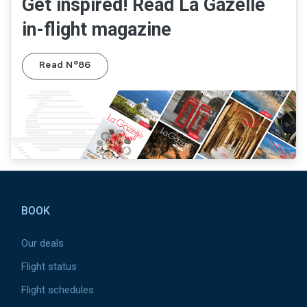
Get inspired! Read La Gazelle
in-flight magazine
Read N°86
Pied de page
BOOK
Our deals
Flight status
Flight schedules