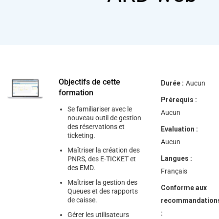
help
you
navigate
and
interact
with
the
content.
Objectifs de cette
Durée :
Aucun
formation
Prérequis :
Se familiariser avec le
Aucun
nouveau outil de gestion
des réservations et
Evaluation :
ticketing.
Aucun
Maîtriser la création des
Langues :
PNRS, des E-TICKET et
des EMD.
Français
Maîtriser la gestion des
Conforme aux
Queues et des rapports
de caisse.
recommandation
:
Gérer les utilisateurs