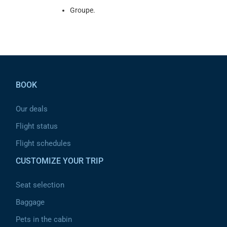
Groupe.
Pied de page
BOOK
Our deals
Flight status
Flight schedules
CUSTOMIZE YOUR TRIP
Seat selection
Baggage
Pets in the cabin