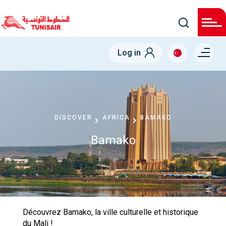
Skip
to
main
content
Menu right
Log in
DISCOVER
AFRICA
BAMAKO
Bamako
Découvrez Bamako, la ville culturelle et historique
du Mali !