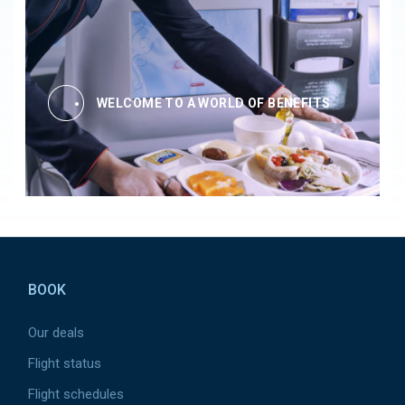
WELCOME TO A WORLD OF BENEFITS
Pied de page
BOOK
Our deals
Flight status
Flight schedules