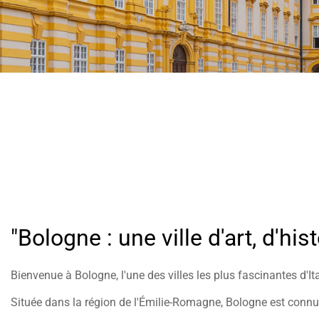
help
you
navigate
and
interact
with
the
content.
"Bologne : une ville d'art, d'his
Bienvenue à Bologne, l'une des villes les plus fascinantes d'Ita
Située dans la région de l'Émilie-Romagne, Bologne est connu