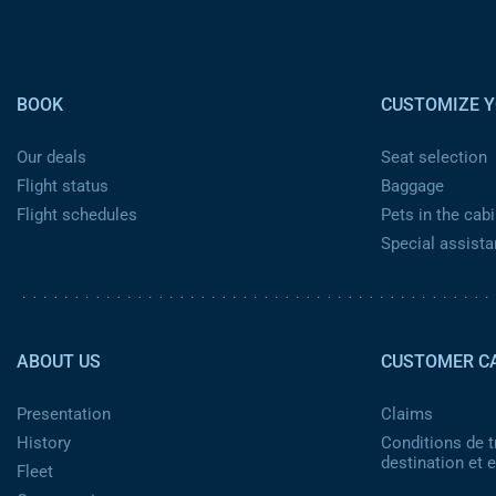
Pied de page
BOOK
CUSTOMIZE Y
Our deals
Seat selection
Flight status
Baggage
Flight schedules
Pets in the cabi
Special assist
Pied de page 2
ABOUT US
CUSTOMER C
Presentation
Claims
History
Conditions de t
destination et
Fleet