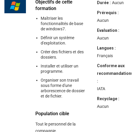
help
Objectifs de cette
Durée :
Aucun
you
formation
navigate
Prérequis :
and
Maîtriser les
interact
Aucun
fonctionnalités de base
with
de windows7.
the
Evaluation :
content.
Définir un système
Aucun
d'exploitation.
Langues :
Créer des fichiers et des
Français
dossiers.
Conforme aux
Installer et utiliser un
programme.
recommandation
Organiser son travail
:
sous forme d'une
IATA
arborescence de dossier
et de fichier.
Recyclage :
Aucun
Population cible
Tout le personnel de la
compagnie.