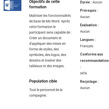
help
Objectifs de cette
Durée :
Aucun
you
formation
navigate
Prérequis :
and
Maîtriser les fonctionnalités
interact
Aucun
with
de base de Ms Word. Après
the
Evaluation :
cette formation le
content.
Aucun
participant sera capable de :
Créer un document et
Langues :
d'appliquer des mises en
Français
forme de styles, des
Conforme aux
symboles, des logos, des
dessins et insérer des
recommandation
tableaux et des images.
:
IATA
Population cible
Recyclage :
Aucun
Tout le personnel de la
compagnie.