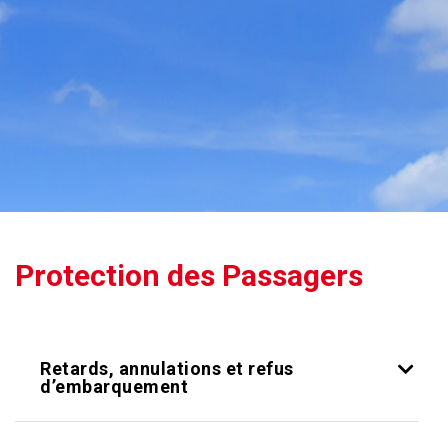
help
you
navigate
and
interact
with
the
content.
Protection des Passagers
Retards, annulations et refus
d’embarquement