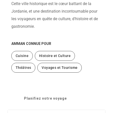
help
Cette ville historique est le cœur battant de la
you
navigate
Jordanie, et une destination incontournable pour
and
interact
les voyageurs en quête de culture, d'histoire et de
with
the
gastronomie.
content.
AMMAN
CONNUE POUR
Cuisine
Histoire et Culture
Théâtres
Voyages et Tourisme
Planifiez votre voyage