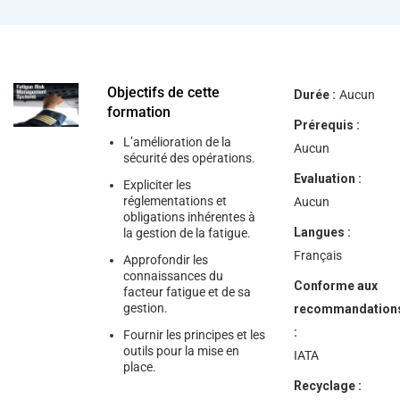
help
you
navigate
and
interact
with
the
Objectifs de cette
Durée :
Aucun
content.
formation
Prérequis :
L’amélioration de la
Aucun
sécurité des opérations.
Evaluation :
Expliciter les
réglementations et
Aucun
obligations inhérentes à
Langues :
la gestion de la fatigue.
Français
Approfondir les
connaissances du
Conforme aux
facteur fatigue et de sa
gestion.
recommandation
:
Fournir les principes et les
outils pour la mise en
IATA
place.
Recyclage :