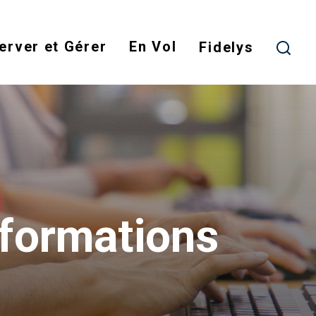
Skip
to
erver et Gérer
En Vol
main
Fidelys
content
 formations